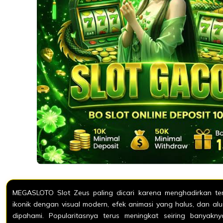
MEGASLOTO Slot Zeus paling dicari karena menghadirkan te
ikonik dengan visual modern, efek animasi yang halus, dan a
dipahami. Popularitasnya terus meningkat seiring banyak