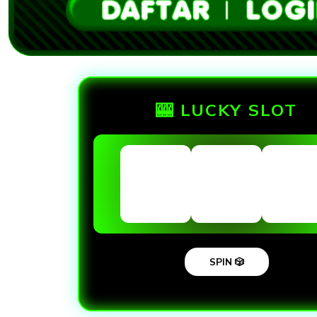
🎰 LUCKY SLOT
SPIN 🎲